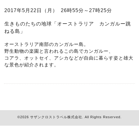
2017
年
5
月
22
日（月）
26
時
55
分～
27
時
25
分
生きものたちの地球「オーストラリア カンガルー跳
ねる島」
オーストラリア南部のカンガルー島。
野生動物の楽園と言われるこの島でカンガルー、
コアラ、オットセイ、アシカなどが自由に暮らす姿と雄大
な景色が紹介されます。
©2026
サザンクロストラベル株式会社
. All Rights Reserved.